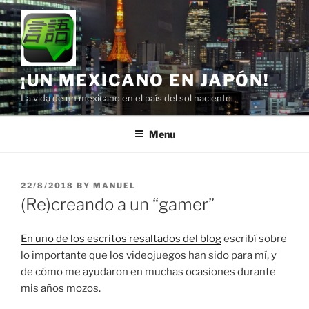
Skip
to
content
¡UN MEXICANO EN JAPÓN!
La vida de un mexicano en el país del sol naciente.
Menu
POSTED
22/8/2018
BY
MANUEL
ON
(Re)creando a un “gamer”
En uno de los escritos resaltados del blog
escribí sobre
lo importante que los videojuegos han sido para mí, y
de cómo me ayudaron en muchas ocasiones durante
mis años mozos.