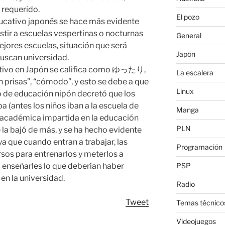
 requerido.
El pozo
ducativo japonés se hace más evidente
stir a escuelas vespertinas o nocturnas
General
ejores escuelas, situación que será
Japón
buscan universidad.
ativo en Japón se califica como ゆったり,
La escalera
in prisas”, “cómodo”, y esto se debe a que
Linux
o de educación nipón decretó que los
(antes los niños iban a la escuela de
Manga
a académica impartida en la educación
PLN
 la bajó de más, y se ha hecho evidente
ya que cuando entran a trabajar, las
Programación
sos para entrenarlos y meterlos a
PSP
 enseñarles lo que deberían haber
en la universidad.
Radio
Tweet
Temas técnico
Videojuegos