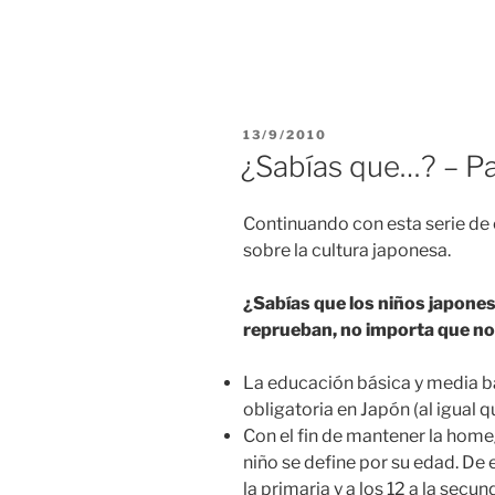
POSTED
13/9/2010
ON
¿Sabías que…? – Pa
Continuando con esta serie de 
sobre la cultura japonesa.
¿Sabías que los niños japone
reprueban, no importa que n
La educación básica y media bá
obligatoria en Japón (al igual 
Con el fin de mantener la home
niño se define por su edad. De 
la primaria y a los 12 a la secun