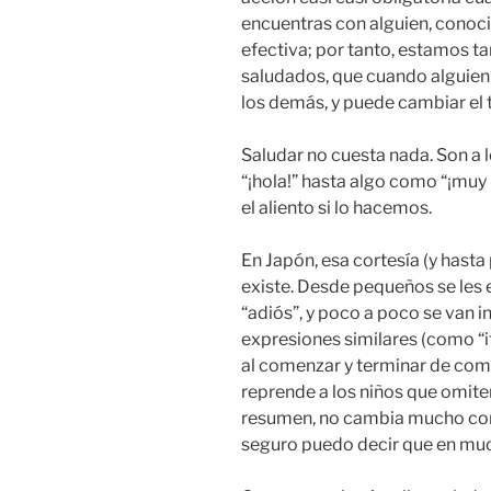
encuentras con alguien, conoci
efectiva; por tanto, estamos t
saludados, que cuando alguien
los demás, y puede cambiar el t
Saludar no cuesta nada. Son a 
“¡hola!” hasta algo como “¡muy 
el aliento si lo hacemos.
En Japón, esa cortesía (y hast
existe. Desde pequeños se les e
“adiós”, y poco a poco se van 
expresiones similares (como “
al comenzar y terminar de com
reprende a los niños que omiten
resumen, no cambia mucho con 
seguro puedo decir que en much