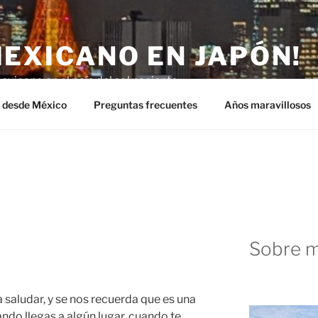
MEXICANO EN JAPÓN!
exicano en el país del sol naciente.
n desde México
Preguntas frecuentes
Años maravillosos
Sobre m
saludar, y se nos recuerda que es una
ando llegas a algún lugar, cuando te