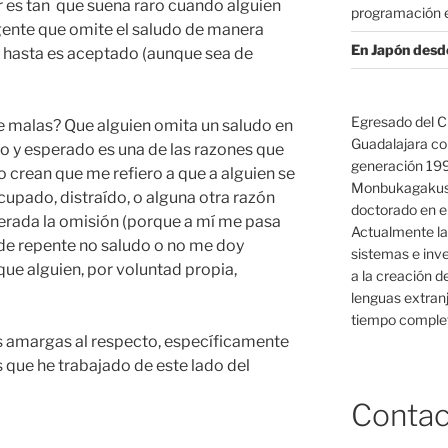
 es tan que suena raro cuando alguien
programación e
 gente que omite el saludo de manera
En Japón desd
s hasta es aceptado (aunque sea de
Egresado del C
 malas? Que alguien omita un saludo en
Guadalajara co
io y esperado es una de las razones que
generación 19
o crean que me refiero a que a alguien se
Monbukagakush
cupado, distraído, o alguna otra razón
doctorado en el
erada la omisión (porque a mí me pasa
Actualmente la
y de repente no saludo o no me doy
sistemas e inv
 que alguien, por voluntad propia,
a la creación d
lenguas extranj
tiempo complet
s amargas al respecto, específicamente
s que he trabajado de este lado del
Contac