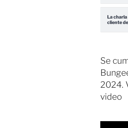
La charla
cliente d
Se cump
Bungee
2024. V
video