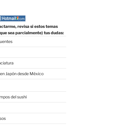
ctarme, revisa si estos temas
que sea parcialmente) tus dudas:
cuentes
nciatura
 en Japón desde México
empos del sushi
sos