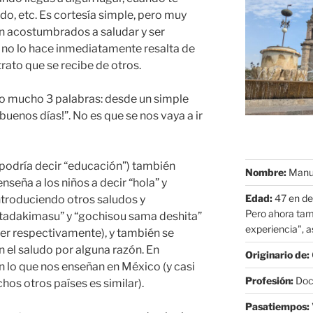
do, etc. Es cortesía simple, pero muy
an acostumbrados a saludar y ser
 no lo hace inmediatamente resalta de
rato que se recibe de otros.
lo mucho 3 palabras: desde un simple
buenos días!”. No es que se nos vaya a ir
a podría decir “educación”) también
Nombre:
Manue
nseña a los niños a decir “hola” y
Edad:
47 en de
introduciendo otros saludos y
Pero ahora tam
itadakimasu” y “gochisou sama deshita”
experiencia", as
er respectivamente), y también se
 el saludo por alguna razón. En
Originario de:
lo que nos enseñan en México (y casi
Profesión:
Doct
os otros países es similar).
Pasatiempos: