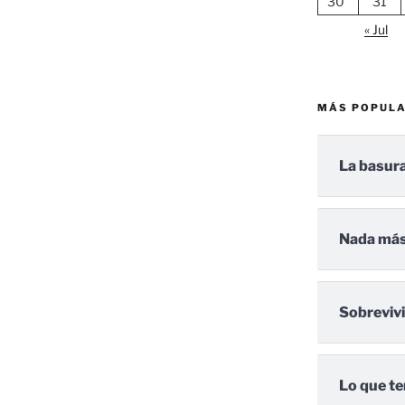
30
31
« Jul
MÁS POPUL
La basura
Nada más
Sobreviv
Lo que te