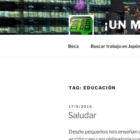
Skip
to
content
¡UN 
La vida de un m
Beca
Buscar trabajo en Japó
TAG:
EDUCACIÓN
POSTED
17/9/2016
ON
Saludar
Desde pequeños nos enseñan a 
acción casi casi obligatoria cu