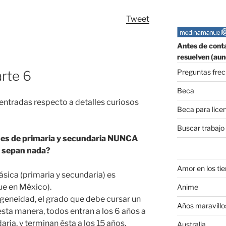
Tweet
Antes de conta
resuelven (aun
Preguntas fre
rte 6
Beca
entradas respecto a detalles curiosos
Beca para lice
Buscar trabajo
ses de primaria y secundaria NUNCA
o sepan nada?
Amor en los ti
sica (primaria y secundaria) es
que en México).
Anime
geneidad, el grado que debe cursar un
Años maravillo
esta manera, todos entran a los 6 años a
daria, y terminan ésta a los 15 años,
Australia