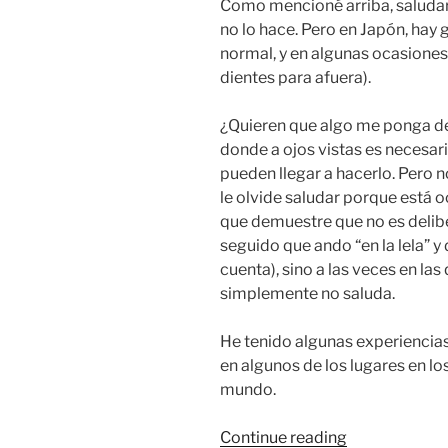
Como mencioné arriba, saludar
no lo hace. Pero en Japón, hay
normal, y en algunas ocasione
dientes para afuera).
¿Quieren que algo me ponga de
donde a ojos vistas es necesar
pueden llegar a hacerlo. Pero n
le olvide saludar porque está o
que demuestre que no es delib
seguido que ando “en la lela” 
cuenta), sino a las veces en las
simplemente no saluda.
He tenido algunas experiencia
en algunos de los lugares en lo
mundo.
“Saludar”
Continue reading