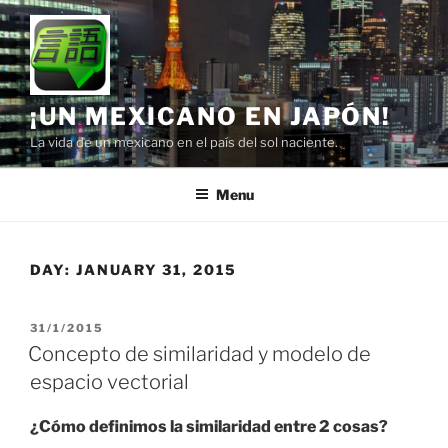
Skip
to
content
¡UN MEXICANO EN JAPÓN!
La vida de un mexicano en el país del sol naciente.
Menu
DAY:
JANUARY 31, 2015
POSTED
31/1/2015
ON
Concepto de similaridad y modelo de
espacio vectorial
¿Cómo definimos la similaridad entre 2 cosas?