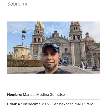
Sobre mí
de
espacio
vectorial”
Nombre:
Manuel Medina González
Edad:
47 en decimal o 0x2F en hexadecimal :P. Pero