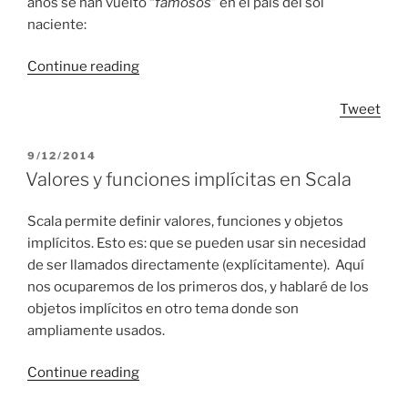
años se han vuelto “
famosos
” en el país del sol
naciente:
“Nombres”
Continue reading
Tweet
POSTED
9/12/2014
ON
Valores y funciones implícitas en Scala
Scala permite definir valores, funciones y objetos
implícitos. Esto es: que se pueden usar sin necesidad
de ser llamados directamente (explícitamente). Aquí
nos ocuparemos de los primeros dos, y hablaré de los
objetos implícitos en otro tema donde son
ampliamente usados.
“Valores
Continue reading
y