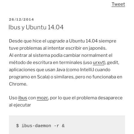
Tweet
POSTED
26/12/2014
ON
Ibus y Ubuntu 14.04
Desde que hice el
upgrade
a Ubuntu 14.04 siempre
tuve problemas al intentar escribir en japonés.
Al entrar al sistema podía cambiar normalment el
método de escritura en terminales (uso
urxvt
), gedit,
aplicaciones que usan Java (como IntelliJ cuando
programo en Scala) o similares, pero no funcionaba en
Chrome.
Uso
ibus
con
mozc
, por lo que el problema desaparece
al ejecutar
$ ibus-daemon -r &