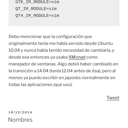
GTK_IM_MODULE=xim

QT_IM_MODULE=xim

QT4_IM_MODULE=xim
Debo mencionar que la configuración que
originalmente tenía me había servido desde Ubuntu
10.04 y nunca había tenido necesidad de cambiarla, y
desde ese entonces ya usaba
XMonad
como
manejador de ventanas. Algo debió haber cambiado en
la transición a 14.04 (tenía 12.04 antes de ésa), pero al
menos ya puedo escribir en japonés normalmente en
todas las aplicaciones (que uso).
Tweet
POSTED
18/12/2014
ON
Nombres