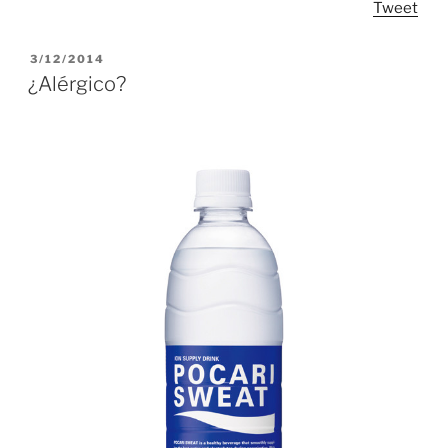
Tweet
funciones
implícitas
en
POSTED
3/12/2014
ON
Scala”
¿Alérgico?