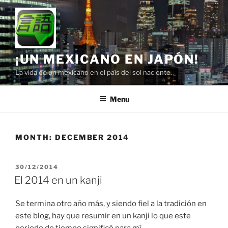
Skip
to
content
¡UN MEXICANO EN JAPÓN!
La vida de un mexicano en el país del sol naciente.
Menu
MONTH:
DECEMBER 2014
POSTED
30/12/2014
ON
El 2014 en un kanji
Se termina otro año más, y siendo fiel a la tradición en
este blog, hay que resumir en un kanji lo que este
periodo de tiempo significó para mí.