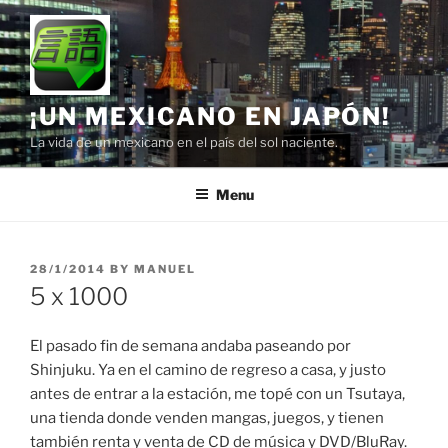
Skip
to
content
¡UN MEXICANO EN JAPÓN!
La vida de un mexicano en el país del sol naciente.
Menu
POSTED
28/1/2014
BY
MANUEL
ON
5 x 1000
El pasado fin de semana andaba paseando por
Shinjuku. Ya en el camino de regreso a casa, y justo
antes de entrar a la estación, me topé con un Tsutaya,
una tienda donde venden mangas, juegos, y tienen
también renta y venta de CD de música y DVD/BluRay.