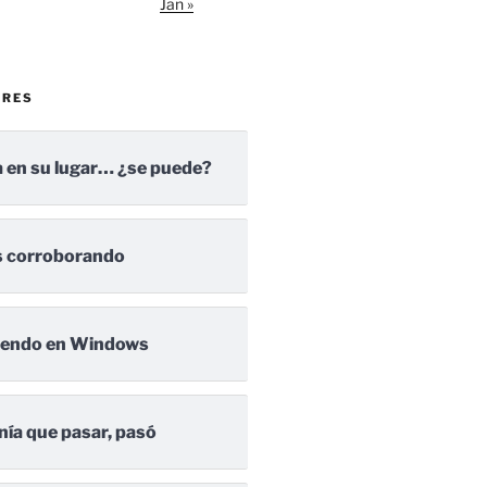
Jan »
ARES
 en su lugar… ¿se puede?
 corroborando
iendo en Windows
nía que pasar, pasó