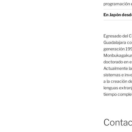
programación e
En Japón desd
Egresado del C
Guadalajara co
generación 19
Monbukagakush
doctorado en el
Actualmente la
sistemas e inv
a la creación d
lenguas extranj
tiempo complet
Contac