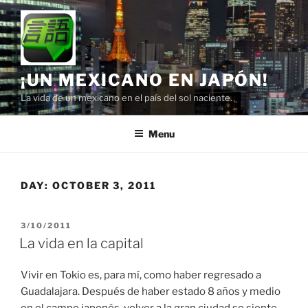
Skip
to
content
¡UN MEXICANO EN JAPÓN!
La vida de un mexicano en el país del sol naciente.
Menu
DAY:
OCTOBER 3, 2011
POSTED
3/10/2011
ON
La vida en la capital
Vivir en Tokio es, para mí, como haber regresado a
Guadalajara. Después de haber estado 8 años y medio
en el campo japonés, volver a la gran ciudad se siente