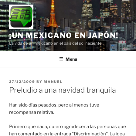
Skip
to
content
¡UN MEXICANO EN JAPÓN!
La vida de un mexicano en el país del sol naciente.
Menu
POSTED
27/12/2009
BY
MANUEL
ON
Preludio a una navidad tranquila
Han sido días pesados, pero al menos tuve
recompensa relativa.
Primero que nada, quiero agradecer a las personas que
han comentado en la entrada “Discriminación”. La idea