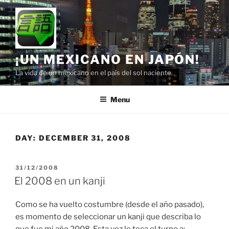
Skip
to
content
¡UN MEXICANO EN JAPÓN!
La vida de un mexicano en el país del sol naciente.
Menu
DAY:
DECEMBER 31, 2008
POSTED
31/12/2008
ON
El 2008 en un kanji
Como se ha vuelto costumbre (desde el año pasado),
es momento de seleccionar un kanji que describa lo
que fue mi año 2008. Esta vez le toca el turno a: