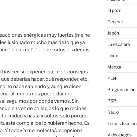
El pozo
General
Japón
reacciones enérgicas muy fuertes (me he
desilusionado mucho más de lo que ya
La escalera
ace “lo normal”, “lo que todos los demás
Linux
Manga
n base en su experiencia, te dé consejos
PLN
que deberías hacer, qué responder, etc.,
Uno no nace sabiendo y, aunque dicen
Programación
jena, al menos nos puede dar un
PSP
 si seguimos por donde vamos. Sin
ndo en vez de consejos lo que recibes
Radio
formidad y hasta insultos, solo porque
tuaste como ellos lo hubieran hecho. Es
Temas técnico
lo. Y todavía me molesta/decepciona
Videojuegos