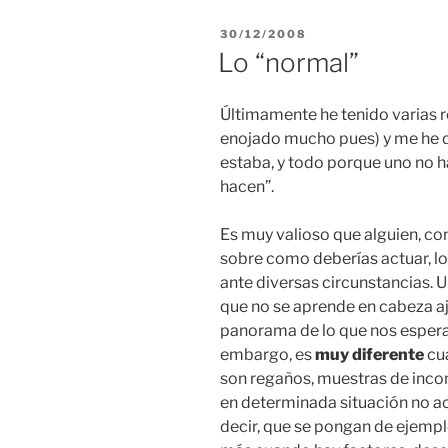
POSTED
30/12/2008
ON
Lo “normal”
Últimamente he tenido varias 
enojado mucho pues) y me he 
estaba, y todo porque uno no h
hacen”.
Es muy valioso que alguien, co
sobre como deberías actuar, lo 
ante diversas circunstancias. 
que no se aprende en cabeza a
panorama de lo que nos espera
embargo, es
muy diferente
cua
son regaños, muestras de incon
en determinada situación no ac
decir, que se pongan de ejemp