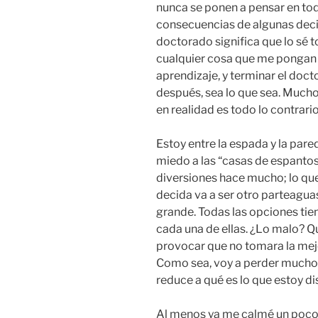
nunca se ponen a pensar en todo
consecuencias de algunas deci
doctorado significa que lo sé 
cualquier cosa que me pongan 
aprendizaje, y terminar el doct
después, sea lo que sea. Muchos
en realidad es todo lo contrario
Estoy entre la espada y la pare
miedo a las “casas de espantos”
diversiones hace mucho; lo que
decida va a ser otro parteagua
grande. Todas las opciones tie
cada una de ellas. ¿Lo malo? Q
provocar que no tomara la mejo
Como sea, voy a perder mucho e
reduce a qué es lo que estoy di
Al menos ya me calmé un poco.