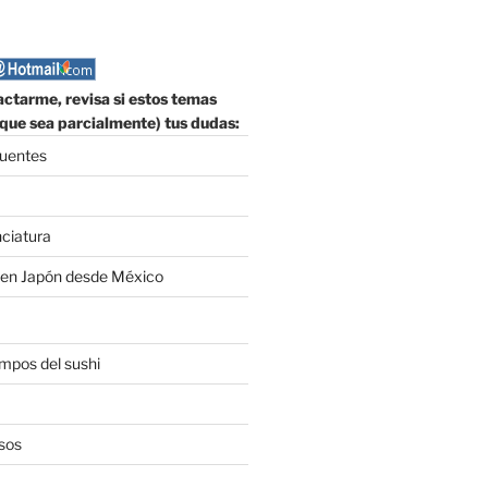
ctarme, revisa si estos temas
que sea parcialmente) tus dudas:
cuentes
nciatura
 en Japón desde México
empos del sushi
sos