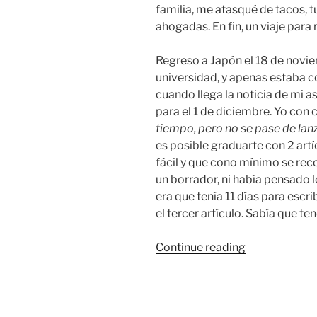
familia, me atasqué de tacos, tu
ahogadas. En fin, un viaje para
Regreso a Japón el 18 de noviem
universidad, y apenas estaba c
cuando llega la noticia de mi a
para el 1 de diciembre. Yo con 
tiempo, pero no se pase de lan
es posible graduarte con 2 art
fácil y que cono mínimo se reco
un borrador, ni había pensado l
era que tenía 11 días para esc
el tercer artículo. Sabía que ten
“Cómo
Continue reading
NO
hacer
una
tesis”