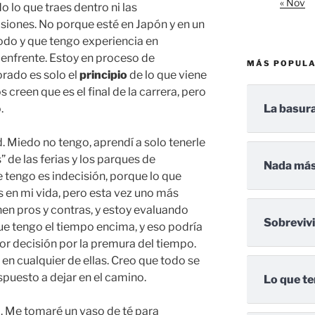
« Nov
 lo que traes dentro ni las
siones. No porque esté en Japón y en un
todo y que tengo experiencia en
enfrente. Estoy en proceso de
MÁS POPUL
orado es solo el
principio
de lo que viene
 creen que es el final de la carrera, pero
.
La basura
d. Miedo no tengo, aprendí a solo tenerle
 de las ferias y los parques de
Nada más
 tengo es indecisión, porque lo que
s en mi vida, pero esta vez uno más
nen pros y contras, y estoy evaluando
Sobreviv
ue tengo el tiempo encima, y eso podría
r decisión por la premura del tiempo.
n cualquier de ellas. Creo que todo se
spuesto a dejar en el camino.
Lo que te
 Me tomaré un vaso de té para