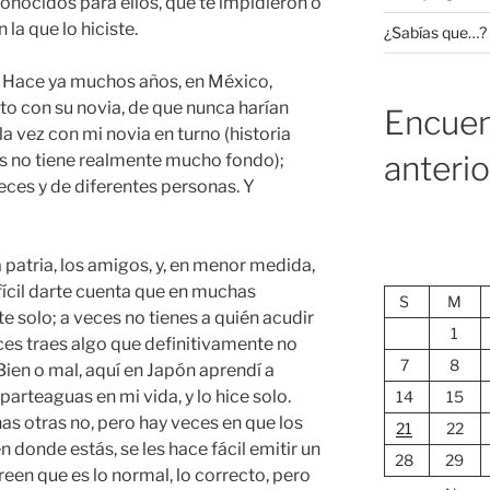
nocidos para ellos, que te impidieron o
 la que lo hiciste.
¿Sabías que…?
. Hace ya muchos años, en México,
to con su novia, de que nunca harían
Encuen
a vez con mi novia en turno (historia
anteri
as no tiene realmente mucho fondo);
eces y de diferentes personas. Y
 la patria, los amigos, y, en menor medida,
ifícil darte cuenta que en muchas
S
M
e solo; a veces no tienes a quién acudir
1
ces traes algo que definitivamente no
7
8
Bien o mal, aquí en Japón aprendí a
arteaguas en mi vida, y lo hice solo.
14
15
as otras no, pero hay veces en que los
21
22
donde estás, se les hace fácil emitir un
28
29
reen que es lo normal, lo correcto, pero