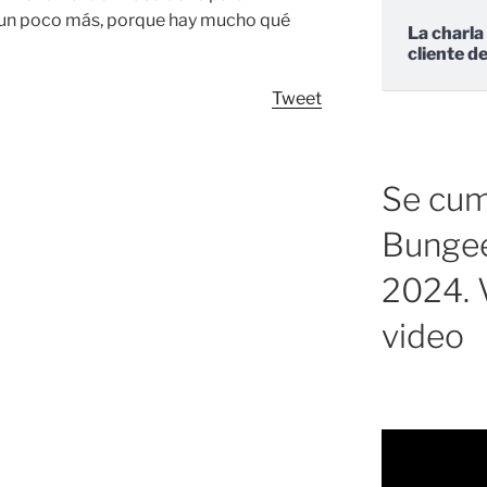
o un poco más, porque hay mucho qué
La charla
cliente d
Tweet
Se cump
Bungee
2024. V
video