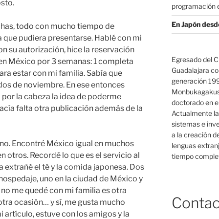
osto.
programación e
En Japón desd
chas, todo con mucho tiempo de
a que pudiera presentarse. Hablé con mi
on su autorización, hice la reservación
Egresado del C
a en México por 3 semanas: 1 completa
Guadalajara co
para estar con mi familia. Sabía que
generación 19
dos de noviembre. En ese entonces
Monbukagakush
a por la cabeza la idea de poderme
doctorado en el
cía falta otra publicación además de la
Actualmente la
sistemas e inv
a la creación d
stino. Encontré México igual en muchos
lenguas extranj
otros. Recordé lo que es el servicio al
tiempo complet
ta extrañé el té y la comida japonesa. Dos
ospedaje, uno en la ciudad de México y
é no me quedé con mi familia es otra
Contac
 otra ocasión… y sí, me gusta mucho
i artículo, estuve con los amigos y la