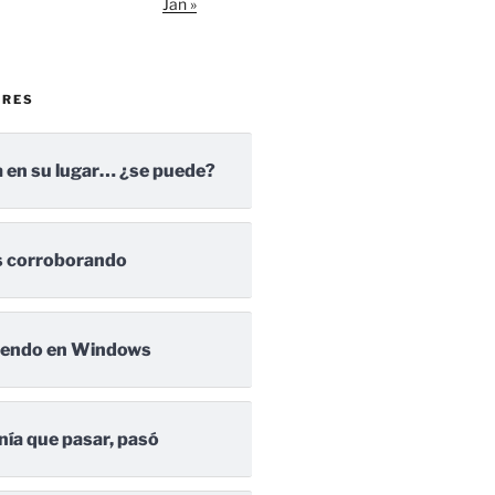
Jan »
ARES
 en su lugar… ¿se puede?
 corroborando
iendo en Windows
nía que pasar, pasó