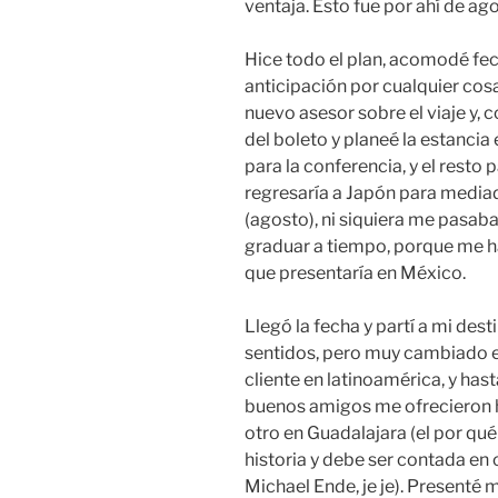
ventaja. Esto fue por ahí de ag
Hice todo el plan, acomodé fe
anticipación por cualquier cos
nuevo asesor sobre el viaje y, c
del boleto y planeé la estanci
para la conferencia, y el resto 
regresaría a Japón para media
(agosto), ni siquiera me pasab
graduar a tiempo, porque me ha
que presentaría en México.
Llegó la fecha y partí a mi de
sentidos, pero muy cambiado en 
cliente en latinoamérica, y has
buenos amigos me ofrecieron h
otro en Guadalajara (el por qu
historia y debe ser contada en
Michael Ende, je je). Presenté m