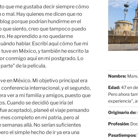
ito que me gustaba decir siempre cómo
en o mal. Hay quienes me dicen que no
l blog porque podrían hundirme en el
lo que siento, creo que tampoco puedo
ero. He aprendido a no quedarme
cuándo hablar. Escribí aquí cómo fue mi
 tuve en México, y también he escrito la
sor conmigo aquí en mi postgrado. Lo
arte” de la película.
Nombre:
Manue
e en México. Mi objetivo principal era
Edad:
47 en de
a conferencia internacional, y el segundo,
Pero ahora tam
 era ver a mi familia y amigos, puesto que
experiencia", as
os. Cuando se decidió que iría (el
fue aceptado), planeé el viaje pensando
Originario de:
mes completo en mi patria, pero al
Profesión:
Doct
 semanas allá. No serían suficientes
pero el simple hecho de ir ya era una
Pasatiempos: