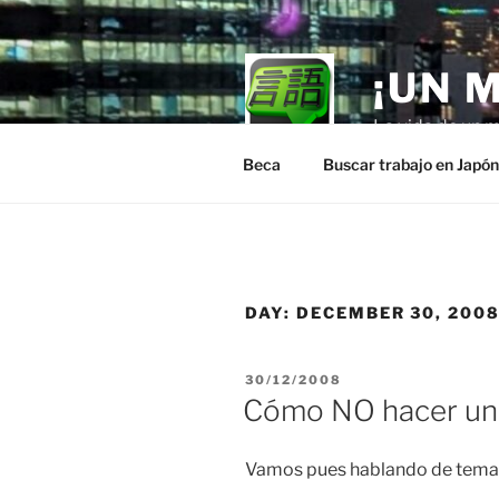
Skip
to
content
¡UN 
La vida de un m
Beca
Buscar trabajo en Japó
DAY:
DECEMBER 30, 200
POSTED
30/12/2008
ON
Cómo NO hacer una
Vamos pues hablando de temas 