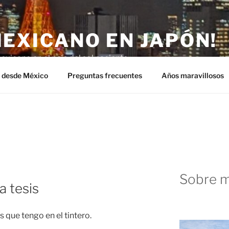
MEXICANO EN JAPÓN!
exicano en el país del sol naciente.
n desde México
Preguntas frecuentes
Años maravillosos
8
Sobre m
 tesis
que tengo en el tintero.