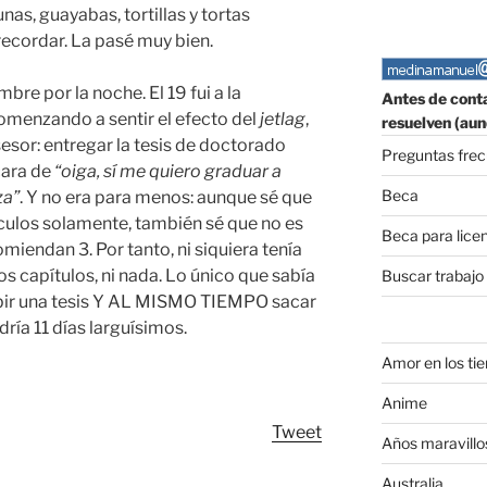
nas, guayabas, tortillas y tortas
 recordar. La pasé muy bien.
bre por la noche. El 19 fui a la
Antes de conta
omenzando a sentir el efecto del
jetlag
,
resuelven (aun
sesor: entregar la tesis de doctorado
Preguntas fre
cara de
“oiga, sí me quiero graduar a
Beca
za”
. Y no era para menos: aunque sé que
ículos solamente, también sé que no es
Beca para lice
miendan 3. Por tanto, ni siquiera tenía
os capítulos, ni nada. Lo único que sabía
Buscar trabajo
ribir una tesis Y AL MISMO TIEMPO sacar
dría 11 días larguísimos.
Amor en los ti
Anime
Tweet
Años maravillo
Australia