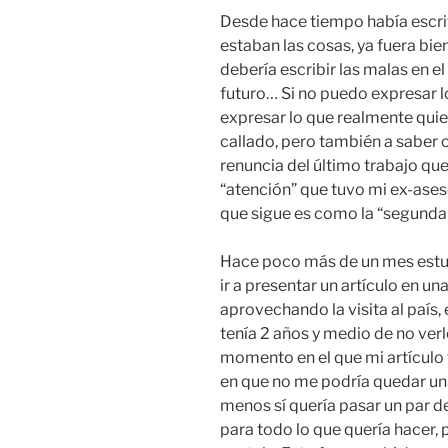
Desde hace tiempo había escr
estaban las cosas, ya fuera bi
debería escribir las malas en e
futuro… Si no puedo expresar 
expresar lo que realmente qui
callado, pero también a saber 
renuncia del último trabajo que
“atención” que tuvo mi ex-ase
que sigue es como la “segunda p
Hace poco más de un mes estuv
ir a presentar un artículo en un
aprovechando la visita al país,
tenía 2 años y medio de no verl
momento en el que mi artículo 
en que no me podría quedar un 
menos sí quería pasar un par de
para todo lo que quería hacer, 