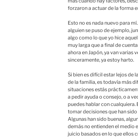
más cuando hay factores, desco
forzaron a actuar de la forma en
Esto no es nada nuevo para mí
alguien se puso de ejemplo, jun
algo como lo que yo hice aquell
muy larga que a final de cuent
ahora en Japón, ya van varias v
sinceramente, ya estoy harto.
Si bien es difícil estar lejos de
de la familia, es todavía más d
situaciones estás prácticament
a pedir ayuda o consejo, o a ve
puedes hablar con cualquiera. 
tomar decisiones que han sido p
Algunas han sido buenas, algun
demás no entienden el medio en 
juicio basados en lo que ellos c