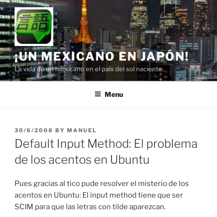
Skip
to
content
¡UN MEXICANO EN JAPÓN!
La vida de un mexicano en el país del sol naciente.
Menu
POSTED
30/6/2008
BY
MANUEL
ON
Default Input Method: El problema
de los acentos en Ubuntu
Pues gracias al tico pude resolver el misterio de los
acentos en Ubuntu: El input method tiene que ser
SCIM para que las letras con tilde aparezcan.