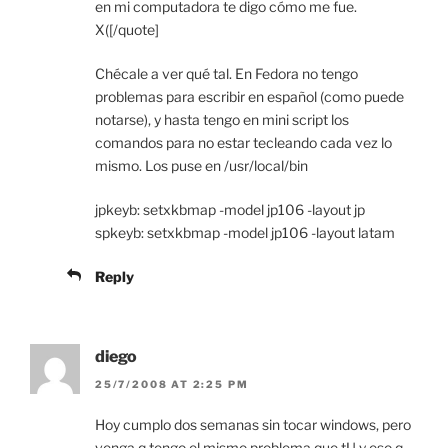
en mi computadora te digo cómo me fue.
X([/quote]
Chécale a ver qué tal. En Fedora no tengo
problemas para escribir en español (como puede
notarse), y hasta tengo en mini script los
comandos para no estar tecleando cada vez lo
mismo. Los puse en /usr/local/bin
jpkeyb: setxkbmap -model jp106 -layout jp
spkeyb: setxkbmap -model jp106 -layout latam
Reply
diego
25/7/2008 AT 2:25 PM
Hoy cumplo dos semanas sin tocar windows, pero
venga q tengo el mismo problema que tU y eso q