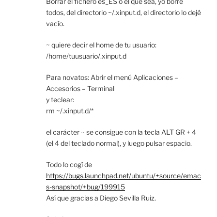
Borrar el fichero es_ES o el que sea, yo borré
todos, del directorio ~/.xinput.d, el directorio lo dejé
vacío.
~ quiere decir el home de tu usuario:
/home/tuusuario/.xinput.d
Para novatos: Abrir el menú Aplicaciones –
Accesorios – Terminal
y teclear:
rm ~/.xinput.d/*
el carácter ~ se consigue con la tecla ALT GR + 4
(el 4 del teclado normal), y luego pulsar espacio.
Todo lo cogí de
https://bugs.launchpad.net/ubuntu/+source/emac
s-snapshot/+bug/199915
Así que gracias a Diego Sevilla Ruiz.