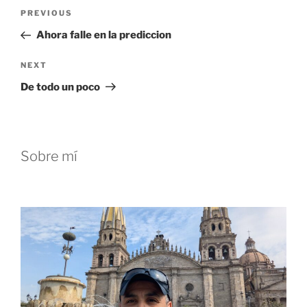
Post
Previous
PREVIOUS
navigation
Post
Ahora falle en la prediccion
Next
NEXT
Post
De todo un poco
Sobre mí