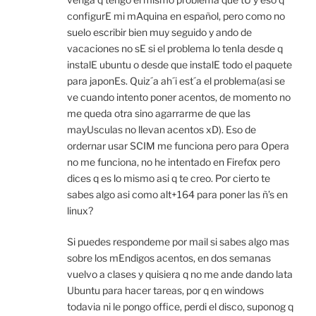
configurE mi mAquina en español, pero como no
suelo escribir bien muy seguido y ando de
vacaciones no sE si el problema lo tenIa desde q
instalE ubuntu o desde que instalE todo el paquete
para japonEs. Quiz´a ah´i est´a el problema(asi se
ve cuando intento poner acentos, de momento no
me queda otra sino agarrarme de que las
mayUsculas no llevan acentos xD). Eso de
ordernar usar SCIM me funciona pero para Opera
no me funciona, no he intentado en Firefox pero
dices q es lo mismo asi q te creo. Por cierto te
sabes algo asi como alt+164 para poner las ñ’s en
linux?
Si puedes respondeme por mail si sabes algo mas
sobre los mEndigos acentos, en dos semanas
vuelvo a clases y quisiera q no me ande dando lata
Ubuntu para hacer tareas, por q en windows
todavia ni le pongo office, perdi el disco, suponog q