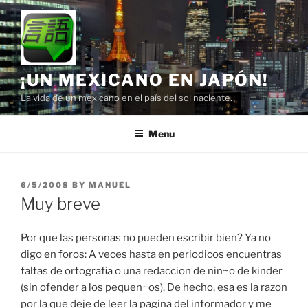
Skip
to
content
¡UN MEXICANO EN JAPÓN!
La vida de un mexicano en el país del sol naciente.
Menu
POSTED
6/5/2008
BY
MANUEL
ON
Muy breve
Por que las personas no pueden escribir bien? Ya no
digo en foros: A veces hasta en periodicos encuentras
faltas de ortografia o una redaccion de nin~o de kinder
(sin ofender a los pequen~os). De hecho, esa es la razon
por la que deje de leer la pagina del informador y me