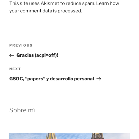
This site uses Akismet to reduce spam.
Learn how
your comment data is processed.
Post
Previous
PREVIOUS
navigation
Post
Gracias (acpi=off)!
Next
NEXT
Post
GSOC, “papers” y desarrollo personal
Sobre mí