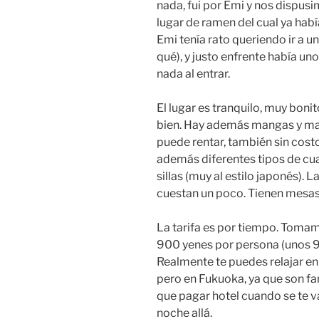
nada, fui por Emi y nos dispus
lugar de ramen del cual ya había 
Emi tenía rato queriendo ir a u
qué), y justo enfrente había un
nada al entrar.
El lugar es tranquilo, muy boni
bien. Hay además mangas y man
puede rentar, también sin costo
además diferentes tipos de cua
sillas (muy al estilo japonés). 
cuestan un poco. Tienen mesas d
La tarifa es por tiempo. Toma
900 yenes por persona (unos 90
Realmente te puedes relajar en
pero en Fukuoka, ya que son 
que pagar hotel cuando se te va
noche allá.