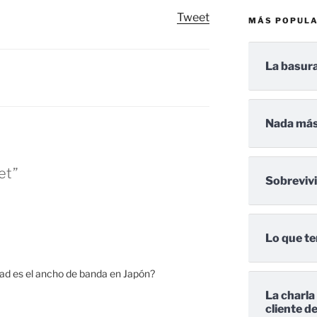
Tweet
MÁS POPUL
La basura
Nada más
et”
Sobreviv
Lo que te
ad es el ancho de banda en Japón?
La charla
cliente d