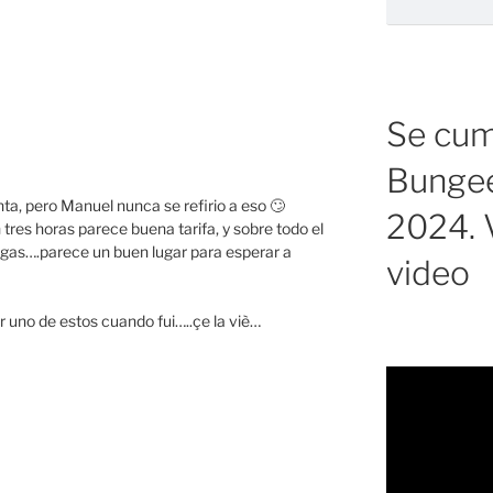
Se cump
Bungee
ta, pero Manuel nunca se refirio a eso 🙄
2024. V
 tres horas parece buena tarifa, y sobre todo el
as….parece un buen lugar para esperar a
video
r uno de estos cuando fui…..çe la viè…