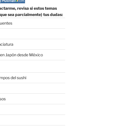
ctarme, revisa si estos temas
que sea parcialmente) tus dudas:
cuentes
nciatura
 en Japón desde México
empos del sushi
sos