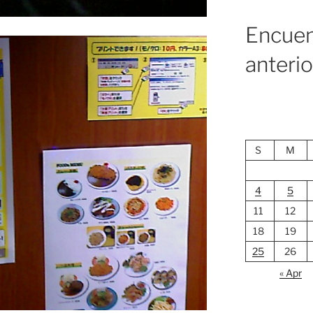
Encuen
anteri
S
M
4
5
11
12
18
19
25
26
« Apr