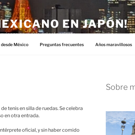
MEXICANO EN JAPÓN!
exicano en el país del sol naciente.
n desde México
Preguntas frecuentes
Años maravillosos
Sobre m
 de tenis en silla de ruedas. Se celebra
o en otra entrada.
térprete oficial, y sin haber comido