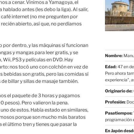
imos a cenar. Vinimos a Yamagoya, el
hablado antes (les debo la liga). Al salir,
n café internet (no me pregunten por
o recién abierto, así que, no perdíamos
to por dentro, y las máquinas sí funcionan
gas y mangas para leer gratis, y se
Nombre:
Manue
, Wii, PS3 y películas en DVD. Hay
Edad:
47 en de
rto: nos tocó uno con colchón en vez de
Pero ahora tam
Las bebidas son gratis, pero las comidas sí
experiencia", as
e billar y sillas de masaje también.
Originario de:
mos el paquete de 3 horas y pagamos
Profesión:
Doct
 pesos). Pero valieron la pena.
 uno de estos. Había estado en similares,
Pasatiempos:
famosos porque son mucho más baratos
programación e
 el último tren y tienes que pasar la
En Japón desd