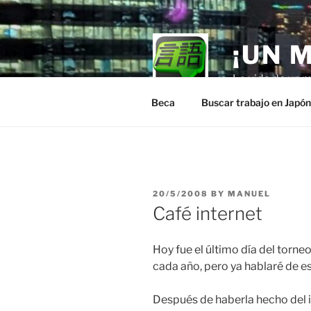
Skip
to
content
¡UN 
La vida de un m
Beca
Buscar trabajo en Japó
POSTED
20/5/2008
BY
MANUEL
ON
Café internet
Hoy fue el último día del torneo
cada año, pero ya hablaré de es
Después de haberla hecho del in