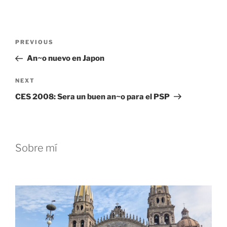
Post
Previous
PREVIOUS
navigation
Post
An~o nuevo en Japon
Next
NEXT
Post
CES 2008: Sera un buen an~o para el PSP
Sobre mí