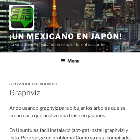
Skip
to
content
¡UN MEXICANO EN JAPÓN!
La vida de un mexicano en el país del sol naciente.
Menu
POSTED
6/1/2008
BY
MANUEL
ON
Graphviz
Ando usando
graphviz
para dibujar los arboles que se
crean cada que analizo una frase en japones.
En Ubuntu es facil instalarlo (apt-get install graphviz) y
listo. Pero surge un problema: Como ya esta compilado,