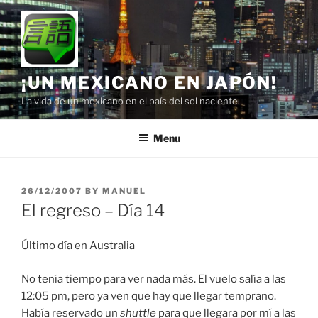
Skip
to
content
¡UN MEXICANO EN JAPÓN!
La vida de un mexicano en el país del sol naciente.
Menu
POSTED
26/12/2007
BY
MANUEL
ON
El regreso – Día 14
Último día en Australia
No tenía tiempo para ver nada más. El vuelo salía a las
12:05 pm, pero ya ven que hay que llegar temprano.
Había reservado un
shuttle
para que llegara por mí a las