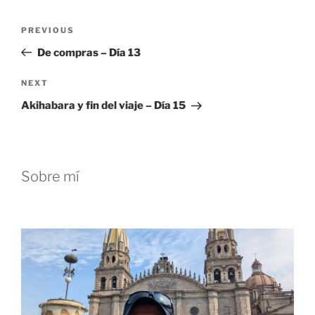
Post
Previous
PREVIOUS
navigation
Post
De compras – Día 13
Next
NEXT
Post
Akihabara y fin del viaje – Día 15
Sobre mí