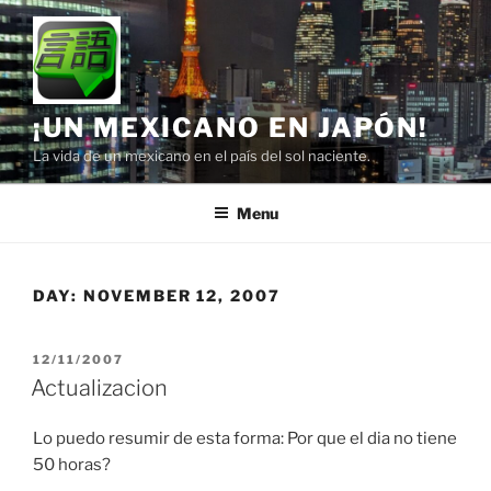
Skip
to
content
¡UN MEXICANO EN JAPÓN!
La vida de un mexicano en el país del sol naciente.
Menu
DAY:
NOVEMBER 12, 2007
POSTED
12/11/2007
ON
Actualizacion
Lo puedo resumir de esta forma: Por que el dia no tiene
50 horas?