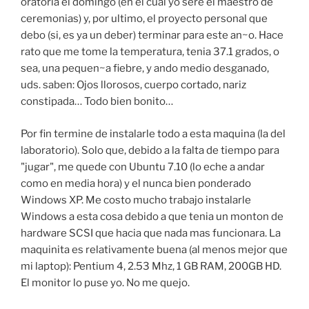
oratoria el domingo (en el cual yo sere el maestro de
ceremonias) y, por ultimo, el proyecto personal que
debo (si, es ya un deber) terminar para este an~o. Hace
rato que me tome la temperatura, tenia 37.1 grados, o
sea, una pequen~a fiebre, y ando medio desganado,
uds. saben: Ojos llorosos, cuerpo cortado, nariz
constipada… Todo bien bonito…
Por fin termine de instalarle todo a esta maquina (la del
laboratorio). Solo que, debido a la falta de tiempo para
"jugar", me quede con Ubuntu 7.10 (lo eche a andar
como en media hora) y el nunca bien ponderado
Windows XP. Me costo mucho trabajo instalarle
Windows a esta cosa debido a que tenia un monton de
hardware SCSI que hacia que nada mas funcionara. La
maquinita es relativamente buena (al menos mejor que
mi laptop): Pentium 4, 2.53 Mhz, 1 GB RAM, 200GB HD.
El monitor lo puse yo. No me quejo.