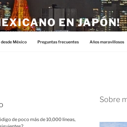
MEXICANO EN JAPÓN!
exicano en el país del sol naciente.
n desde México
Preguntas frecuentes
Años maravillosos
Sobre m
o
ódigo de poco más de 10,000 líneas,
siguientes?