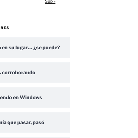
Sep »
ARES
 en su lugar… ¿se puede?
 corroborando
iendo en Windows
nía que pasar, pasó