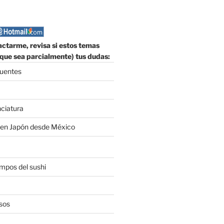
ctarme, revisa si estos temas
que sea parcialmente) tus dudas:
cuentes
nciatura
 en Japón desde México
empos del sushi
sos