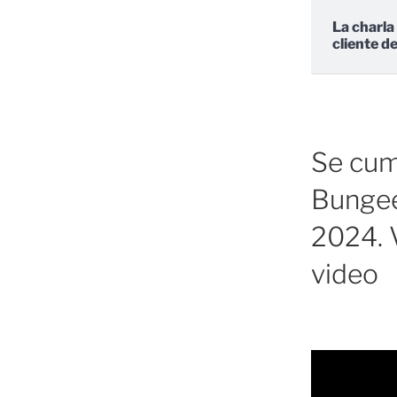
La charla
cliente d
Se cump
Bungee
2024. V
video