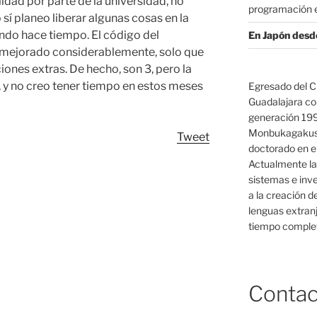
idad por parte de la universidad, no
programación e
sí planeo liberar algunas cosas en la
ndo hace tiempo. El código del
En Japón desd
he mejorado considerablemente, solo que
iones extras. De hecho, son 3, pero la
 y no creo tener tiempo en estos meses
Egresado del C
Guadalajara co
generación 19
Monbukagakush
Tweet
doctorado en el
Actualmente la
sistemas e inv
a la creación d
lenguas extranj
tiempo complet
Contac