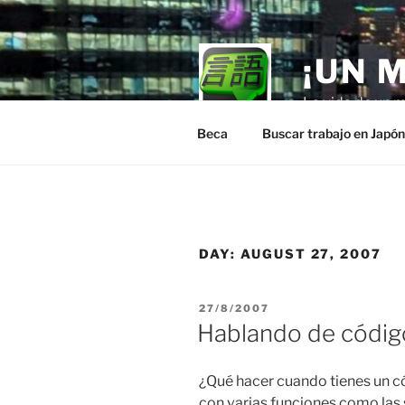
Skip
to
content
¡UN 
La vida de un m
Beca
Buscar trabajo en Japó
DAY:
AUGUST 27, 2007
POSTED
27/8/2007
ON
Hablando de códig
¿Qué hacer cuando tienes un c
con varias funciones como las 