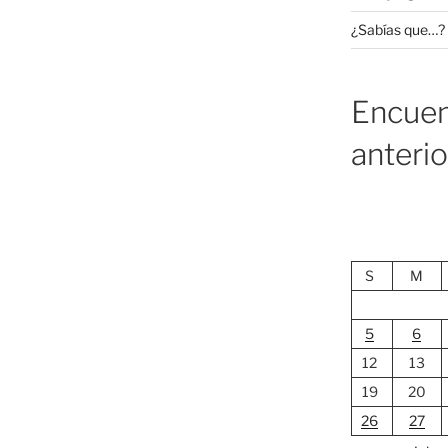
¿Sabías que…?
Encuen
anteri
S
M
5
6
12
13
19
20
26
27