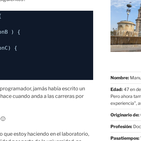
{
onB ) {
onC) {
Nombre:
Manue
e programador, jamás había escrito un
Edad:
47 en de
o hace cuando anda a las carreras por
Pero ahora tam
experiencia", as
Originario de:
 🙂
Profesión:
Doct
o que estoy haciendo en el laboratorio,
Pasatiempos: