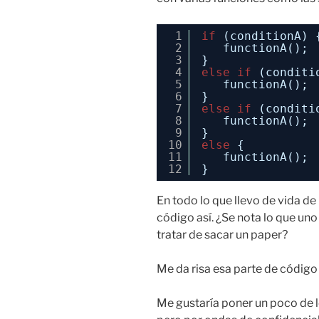
1
if
(conditionA) 
2
functionA();
3
}
4
else
if
(conditi
5
functionA();
6
}
7
else
if
(conditi
8
functionA();
9
}
10
else
{
11
functionA();
12
}
En todo lo que llevo de vida d
código así. ¿Se nota lo que un
tratar de sacar un paper?
Me da risa esa parte de código
Me gustaría poner un poco de l