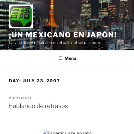
Skip
to
content
¡UN MEXICANO EN JAPÓN!
La vida de un mexicano en el país del sol naciente.
Menu
DAY:
JULY 23, 2007
POSTED
23/7/2007
ON
Hablando de retrasos