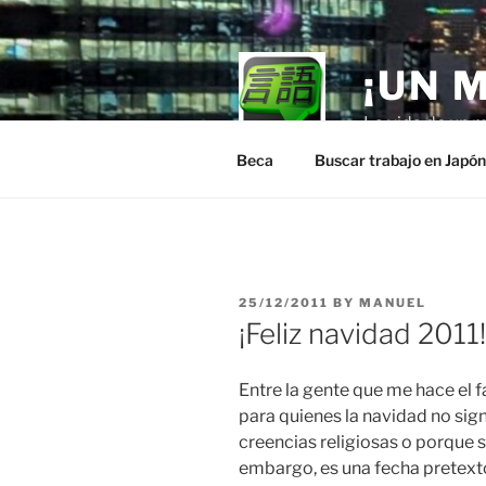
Skip
to
content
¡UN 
La vida de un m
Beca
Buscar trabajo en Japó
POSTED
25/12/2011
BY
MANUEL
ON
¡Feliz navidad 2011!
Entre la gente que me hace el 
para quienes la navidad no sign
creencias religiosas o porque s
embargo, es una fecha pretext