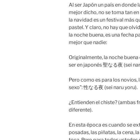
Al ser Japón un país en donde l
mejor dicho, no se toma tan en
la navidad es un festival más q
pastel. Y claro, no hay que olvi
la noche buena, es una fecha pa
mejor que nadie:
Originalmente, la noche buena 
ser en japonés 聖なる夜 (sei naru
Pero como es para los novios, 
sexo”: 性なる夜 (sei naru yoru).
¿Entienden el chiste? (ambas fr
diferente).
En esta época es cuando se extr
posadas, las piñatas, la cena, 
toca. Pero para todos ustedes q