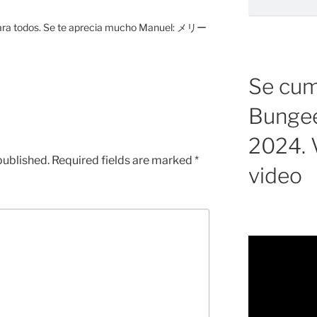
para todos. Se te aprecia mucho Manuel: メリー
Se cump
Bungee
2024. V
published.
Required fields are marked
*
video