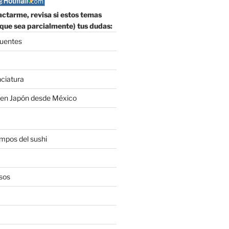
ctarme, revisa si estos temas
que sea parcialmente) tus dudas:
cuentes
nciatura
 en Japón desde México
empos del sushi
sos