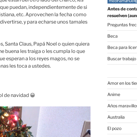
r que puedan, independientemente de si
Antes de conta
cristiana, etc. Aprovechen la fecha como
resuelven (aun
 divertirse, y para echarse unos tamales
Preguntas fre
Beca
ios, Santa Claus, Papá Noel o quien quiera
Beca para lice
che buena les traiga o les cumpla lo que
que esperan a los reyes magos, no se
Buscar trabajo
nas les toca a ustedes.
Amor en los ti
Anime
ol de navidad 😀
Años maravillo
Australia
El pozo