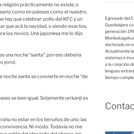
a religión prácticamente no existe, o
 serio como en paíeses como el nuestro,
Egresado del C
ue hay que celebrar: pollo del KFC y un
Guadalajara co
dar que acá la navidad, o siendo exactos,
generación 19
ra los novios. Una japonesa me lo dijo
Monbukagakush
doctorado en el
Actualmente la
es una noche “santa”, por eso debería
sistemas e inv
 yoru).
a la creación d
lenguas extranj
la noche santa se convierte en noche “de
tiempo complet
ases se leen igual. Solamente un kanji es
Contac
aña no estar en los terruños de uno: las
la convivencia. Ni modo. Todavía no me
ue están del otro lado del charco, les