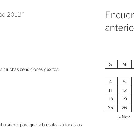
Encuen
dad 2011!”
anteri
S
M
as muchas bendiciones y éxitos.
4
5
11
12
18
19
25
26
« Nov
ha suerte para que sobresalgas a todas las