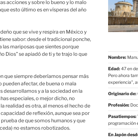
s acciones y sobre lo bueno y lo malo
que esto último es en vísperas del año
ideño que se vive y respira en México y
tiene sabor: desde el tradicional ponche,
ta las mariposas que sientes porque
ño Dios” se apiadó de ti y te trajo lo que
Nombre:
Manue
Edad:
47 en de
Pero ahora tam
a en que siempre deberíamos pensar más
experiencia", as
o pueden afectar, de buena o mala
s desarrollamos y a la sociedad en la
Originario de:
chas especiales, o mejor dicho, no
Profesión:
Doct
la realidad es otra, al menos el hecho de
 capacidad de reflexión, aunque sea por
Pasatiempos:
 es prueba de que somos humanos y que
programación e
uceda) no estamos robotizados.
En Japón desd