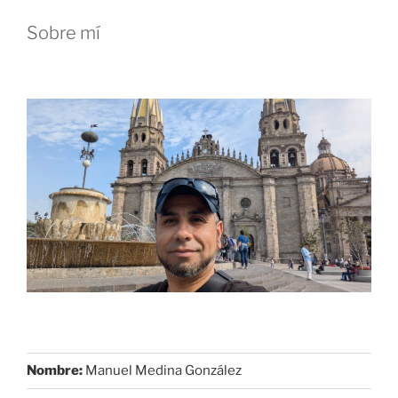
nueva
Sobre mí
película
de
Godzilla”
Nombre:
Manuel Medina González