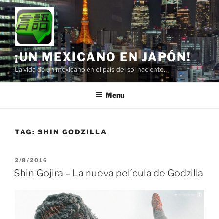
Skip
to
content
¡UN MEXICANO EN JAPÓN!
La vida de un mexicano en el país del sol naciente.
Menu
TAG:
SHIN GODZILLA
POSTED
2/8/2016
ON
Shin Gojira – La nueva película de Godzilla