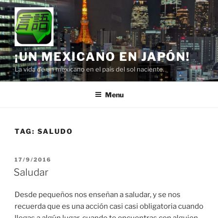
Skip
to
content
¡UN MEXICANO EN JAPÓN!
La vida de un mexicano en el país del sol naciente.
Menu
TAG:
SALUDO
POSTED
17/9/2016
ON
Saludar
Desde pequeños nos enseñan a saludar, y se nos
recuerda que es una acción casi casi obligatoria cuando
llegas a algún lugar, cuando te encuentras con alguien,