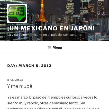
Skip
to
content
¡UN MEXICANO EN JAPÓN!
La vida de un mexicano en el país del sol naciente.
Menu
DAY:
MARCH 8, 2012
POSTED
8/3/2012
ON
Y me mudé
Ya es marzo. El paso del tiempo es curioso: a veces lo
siento muy rápido, otras demasiado lento. Sin
embargo, no se detiene, y con él, los planes se llevan a