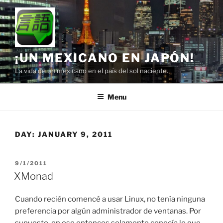
Skip
to
content
¡UN MEXICANO EN JAPÓN!
La vida de un mexicano en el país del sol naciente.
Menu
DAY:
JANUARY 9, 2011
POSTED
9/1/2011
ON
XMonad
Cuando recién comencé a usar Linux, no tenía ninguna
preferencia por algún administrador de ventanas. Por
supuesto, en ese entonces solamente conocía lo que