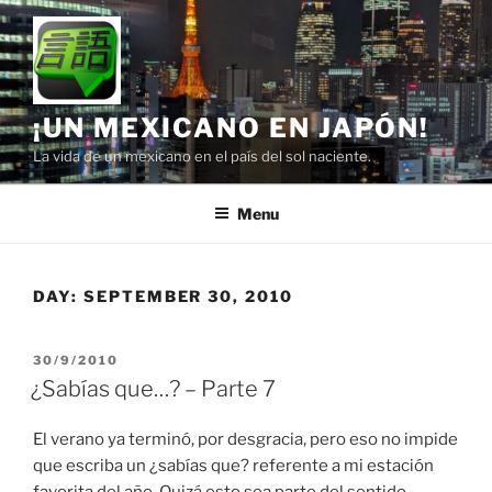
Skip
to
content
¡UN MEXICANO EN JAPÓN!
La vida de un mexicano en el país del sol naciente.
Menu
DAY:
SEPTEMBER 30, 2010
POSTED
30/9/2010
ON
¿Sabías que…? – Parte 7
El verano ya terminó, por desgracia, pero eso no impide
que escriba un ¿sabías que? referente a mi estación
favorita del año. Quizá esto sea parte del sentido