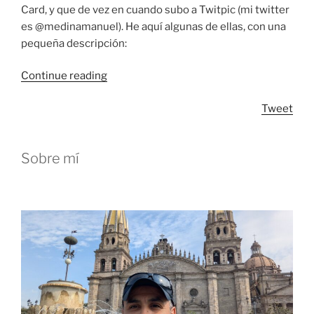
Card, y que de vez en cuando subo a Twitpic (mi twitter
es @medinamanuel). He aquí algunas de ellas, con una
pequeña descripción:
“Popurrí
Continue reading
de
Tweet
fotos
(sin
ninguna
Sobre mí
relación)”