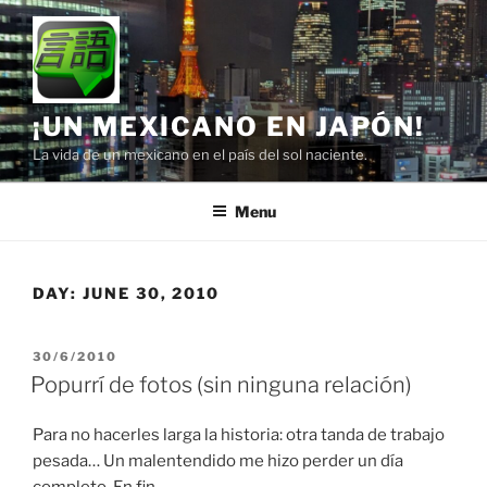
Skip
to
content
¡UN MEXICANO EN JAPÓN!
La vida de un mexicano en el país del sol naciente.
Menu
DAY:
JUNE 30, 2010
POSTED
30/6/2010
ON
Popurrí de fotos (sin ninguna relación)
Para no hacerles larga la historia: otra tanda de trabajo
pesada… Un malentendido me hizo perder un día
completo. En fin.