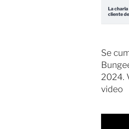
La charla
cliente d
Se cump
Bungee
2024. V
video