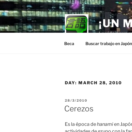
Skip
to
content
¡UN 
La vida de un m
Beca
Buscar trabajo en Japó
DAY:
MARCH 28, 2010
POSTED
28/3/2010
ON
Cerezos
Es la época de
hanami
en Japón
actividades de grupo con la f