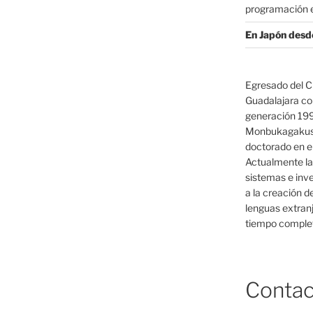
programación e
En Japón desd
Egresado del C
Guadalajara co
generación 19
Monbukagakush
doctorado en el
Actualmente la
sistemas e inv
a la creación d
lenguas extranj
tiempo complet
Contac