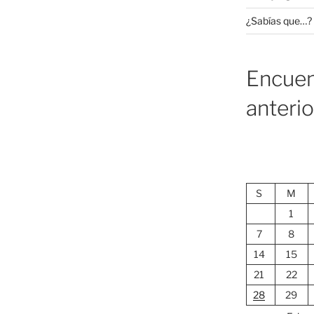
¿Sabías que…?
Encuen
anteri
S
M
1
7
8
14
15
21
22
28
29