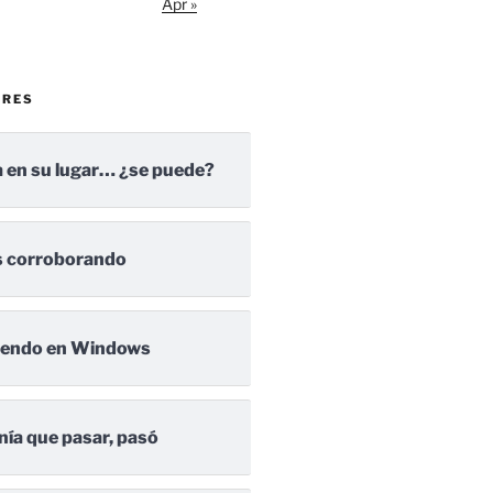
Apr »
ARES
 en su lugar… ¿se puede?
 corroborando
iendo en Windows
nía que pasar, pasó