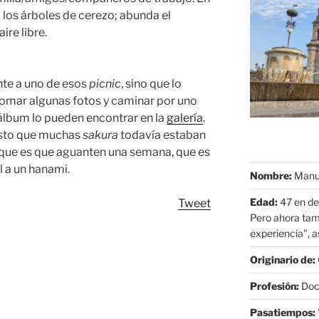
los árboles de cerezo; abunda el
ire libre.
nte a uno de esos
picnic
, sino que lo
tomar algunas fotos y caminar por uno
 álbum lo pueden encontrar en la
galería
.
esto que muchas
sakura
todavía estaban
 que es que aguanten una semana, que es
 a un hanami.
Nombre:
Manue
Edad:
47 en de
Tweet
Pero ahora tam
experiencia", as
Originario de:
Profesión:
Doct
Pasatiempos: