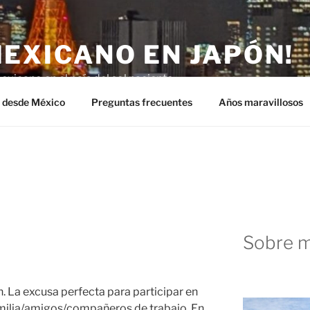
MEXICANO EN JAPÓN!
exicano en el país del sol naciente.
n desde México
Preguntas frecuentes
Años maravillosos
Sobre m
. La excusa perfecta para participar en
amilia/amigos/compañeros de trabajo. En