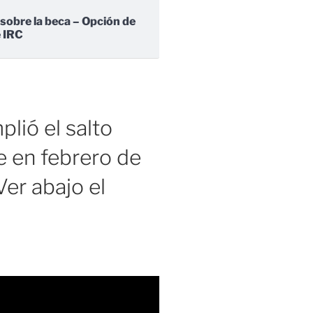
 sobre la beca – Opción de
e IRC
lió el salto
 en febrero de
er abajo el