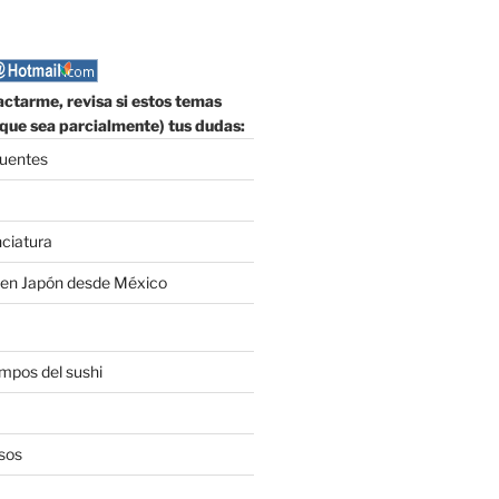
ctarme, revisa si estos temas
que sea parcialmente) tus dudas:
cuentes
nciatura
 en Japón desde México
empos del sushi
sos