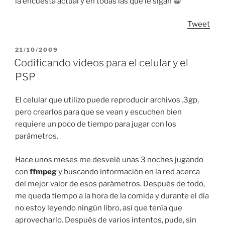
la encuesta actual y en todas las que le sigan 😀
Tweet
POSTED
21/10/2009
ON
Codificando videos para el celular y el
PSP
El celular que utilizo puede reproducir archivos .3gp,
pero crearlos para que se vean y escuchen bien
requiere un poco de tiempo para jugar con los
parámetros.
Hace unos meses me desvelé unas 3 noches jugando
con
ffmpeg
y buscando información en la red acerca
del mejor valor de esos parámetros. Después de todo,
me queda tiempo a la hora de la comida y durante el día
no estoy leyendo ningún libro, así que tenía que
aprovecharlo. Después de varios intentos, pude, sin