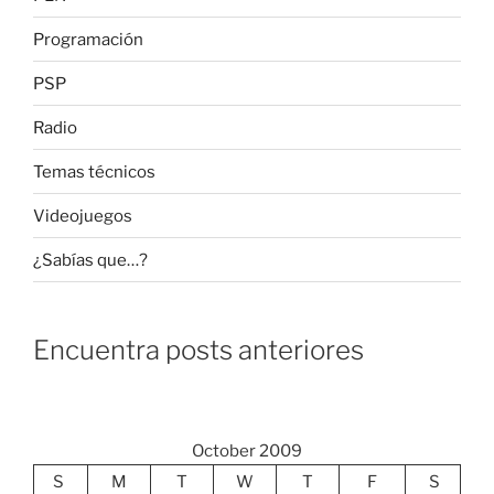
Programación
PSP
Radio
Temas técnicos
Videojuegos
¿Sabías que…?
Encuentra posts anteriores
October 2009
S
M
T
W
T
F
S