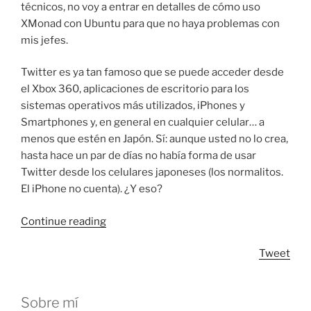
técnicos, no voy a entrar en detalles de cómo uso
XMonad con Ubuntu para que no haya problemas con
mis jefes.
Twitter es ya tan famoso que se puede acceder desde
el Xbox 360, aplicaciones de escritorio para los
sistemas operativos más utilizados, iPhones y
Smartphones y, en general en cualquier celular… a
menos que estén en Japón. Sí: aunque usted no lo crea,
hasta hace un par de días no había forma de usar
Twitter desde los celulares japoneses (los normalitos.
El iPhone no cuenta). ¿Y eso?
“Twitter
Continue reading
en
Tweet
el
celular
(¡por
Sobre mí
fin!)”