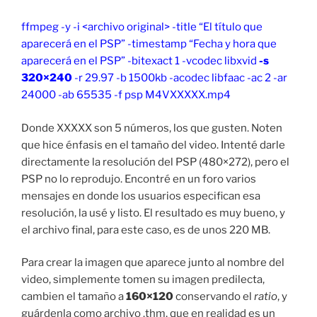
ffmpeg -y -i <archivo original> -title “El título que
aparecerá en el PSP” -timestamp “Fecha y hora que
aparecerá en el PSP” -bitexact 1 -vcodec libxvid
-s
320×240
-r 29.97 -b 1500kb -acodec libfaac -ac 2 -ar
24000 -ab 65535 -f psp M4VXXXXX.mp4
Donde XXXXX son 5 números, los que gusten. Noten
que hice énfasis en el tamaño del video. Intenté darle
directamente la resolución del PSP (480×272), pero el
PSP no lo reprodujo. Encontré en un foro varios
mensajes en donde los usuarios especifican esa
resolución, la usé y listo. El resultado es muy bueno, y
el archivo final, para este caso, es de unos 220 MB.
Para crear la imagen que aparece junto al nombre del
video, simplemente tomen su imagen predilecta,
cambien el tamaño a
160×120
conservando el
ratio
, y
guárdenla como archivo .thm, que en realidad es un