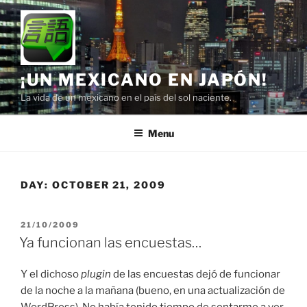
Skip
to
content
¡UN MEXICANO EN JAPÓN!
La vida de un mexicano en el país del sol naciente.
Menu
DAY:
OCTOBER 21, 2009
POSTED
21/10/2009
ON
Ya funcionan las encuestas…
Y el dichoso
plugin
de las encuestas dejó de funcionar
de la noche a la mañana (bueno, en una actualización de
WordPress). No había tenido tiempo de sentarme a ver