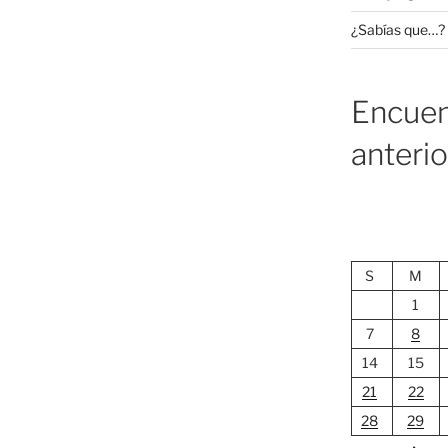
¿Sabías que…?
Encuen
anteri
S
M
1
7
8
14
15
21
22
28
29