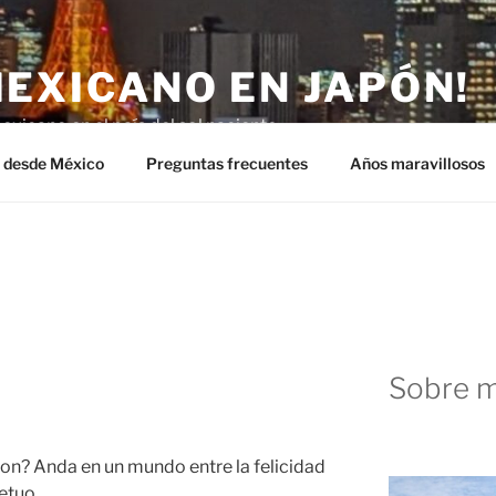
MEXICANO EN JAPÓN!
exicano en el país del sol naciente.
n desde México
Preguntas frecuentes
Años maravillosos
Sobre m
on? Anda en un mundo entre la felicidad
etuo.