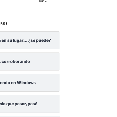
Jun »
ARES
 en su lugar… ¿se puede?
 corroborando
iendo en Windows
nía que pasar, pasó