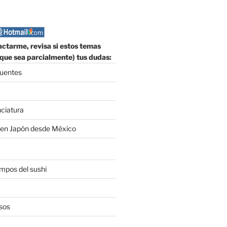
ctarme, revisa si estos temas
que sea parcialmente) tus dudas:
cuentes
nciatura
 en Japón desde México
empos del sushi
sos