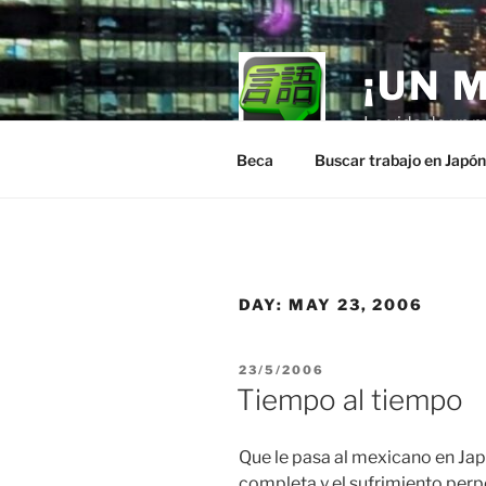
Skip
to
content
¡UN 
La vida de un m
Beca
Buscar trabajo en Japó
DAY:
MAY 23, 2006
POSTED
23/5/2006
ON
Tiempo al tiempo
Que le pasa al mexicano en Jap
completa y el sufrimiento perp