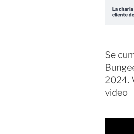
La charla
cliente d
Se cump
Bungee
2024. V
video