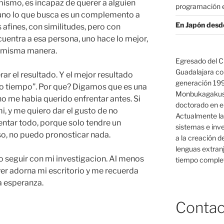
 mismo, es incapaz de querer a alguien
programación e
 uno lo que busca es un complemento a
En Japón desd
 afines, con similitudes, pero con
uentra a esa persona, uno hace lo mejor,
a misma manera.
Egresado del C
Guadalajara co
rar el resultado. Y el mejor resultado
generación 19
to tiempo”. Por que? Digamos que es una
Monbukagakush
no me habia querido enfrentar antes. Si
doctorado en el
i, y me quiero dar el gusto de no
Actualmente la
ntar todo, porque solo tendre un
sistemas e inv
o, no puedo pronosticar nada.
a la creación d
lenguas extranj
 seguir con mi investigacion. Al menos
tiempo complet
yer adorna mi escritorio y me recuerda
a esperanza.
Contac