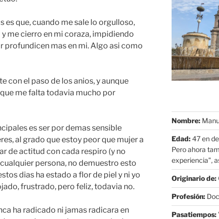
s es que, cuando me sale lo orgulloso,
a y me cierro en mi coraza, impidiendo
r profundicen mas en mi. Algo asi como
e con el paso de los anios, y aunque
o que me falta todavia mucho por
Nombre:
Manue
ncipales es ser por demas sensible
Edad:
47 en de
es, al grado que estoy peor que mujer a
Pero ahora tam
ar de actitud con cada respiro (y no
experiencia", as
cualquier persona, no demuestro esto
tos dias ha estado a flor de piel y ni yo
Originario de:
jado, frustrado, pero feliz, todavia no.
Profesión:
Doct
nca ha radicado ni jamas radicara en
Pasatiempos: