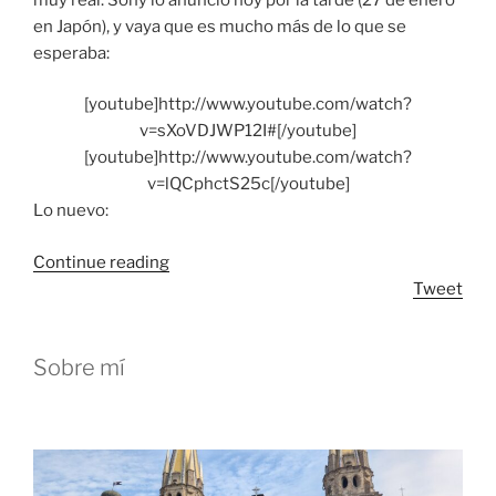
en Japón), y vaya que es mucho más de lo que se
esperaba:
[youtube]http://www.youtube.com/watch?
v=sXoVDJWP12I#[/youtube]
[youtube]http://www.youtube.com/watch?
v=lQCphctS25c[/youtube]
Lo nuevo:
“NGP
Continue reading
(PSP
Tweet
2)”
Sobre mí