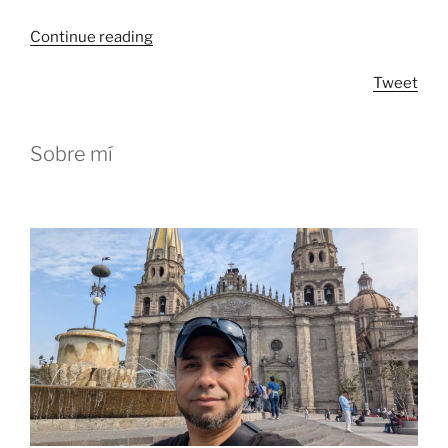
“16
Continue reading
años
Tweet
–
Tratando
de
Sobre mí
romper
la
burbuja”