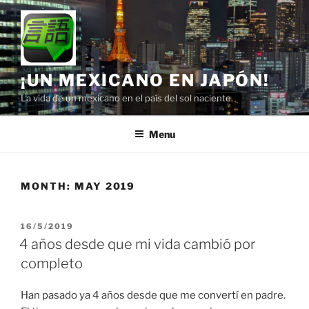
Skip
to
content
¡UN MEXICANO EN JAPÓN!
La vida de un mexicano en el país del sol naciente.
Menu
MONTH:
MAY 2019
POSTED
16/5/2019
ON
4 años desde que mi vida cambió por
completo
Han pasado ya 4 años desde que me convertí en padre.