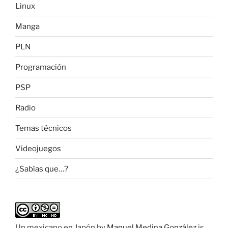
Linux
Manga
PLN
Programación
PSP
Radio
Temas técnicos
Videojuegos
¿Sabías que…?
Un mexicano en Japón
by
Manuel Medina González
is