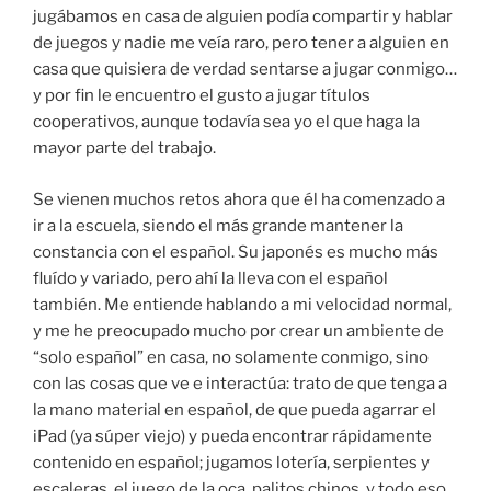
jugábamos en casa de alguien podía compartir y hablar
de juegos y nadie me veía raro, pero tener a alguien en
casa que quisiera de verdad sentarse a jugar conmigo…
y por fin le encuentro el gusto a jugar títulos
cooperativos, aunque todavía sea yo el que haga la
mayor parte del trabajo.
Se vienen muchos retos ahora que él ha comenzado a
ir a la escuela, siendo el más grande mantener la
constancia con el español. Su japonés es mucho más
fluído y variado, pero ahí la lleva con el español
también. Me entiende hablando a mi velocidad normal,
y me he preocupado mucho por crear un ambiente de
“solo español” en casa, no solamente conmigo, sino
con las cosas que ve e interactúa: trato de que tenga a
la mano material en español, de que pueda agarrar el
iPad (ya súper viejo) y pueda encontrar rápidamente
contenido en español; jugamos lotería, serpientes y
escaleras, el juego de la oca, palitos chinos, y todo eso,