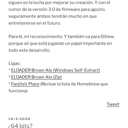
siguen en la lucha por mejorar su creación. Y con el
rumor de la versión 3.0 de firmware para agosto,
seguramente ambos tendrán mucho en que
entretenerse en el futuro.
Para él, mi reconocimiento. Y también va para Ditlew,
porque sé que está jugando un papel importante en
todo este desarrollo.
Ligas:
*
ELOADER Brown Ale (Windows Self-Extract)
*
ELOADER Brown Ale (Zip)
*
Fanjita’s Place
(Revisar la lista de Homebrew que
funciona)
Tweet
POSTED
18/2/2006
ON
¿64 bits?