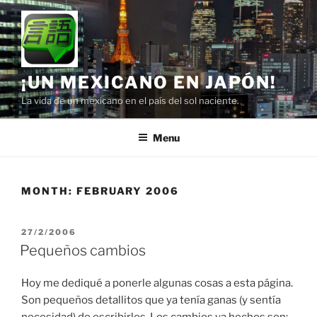
Skip
to
content
¡UN MEXICANO EN JAPÓN!
La vida de un mexicano en el país del sol naciente.
Menu
MONTH:
FEBRUARY 2006
POSTED
27/2/2006
ON
Pequeños cambios
Hoy me dediqué a ponerle algunas cosas a esta página.
Son pequeños detallitos que ya tenía ganas (y sentía
necesidad) de escribirlos. Los cambios ya hechos son: