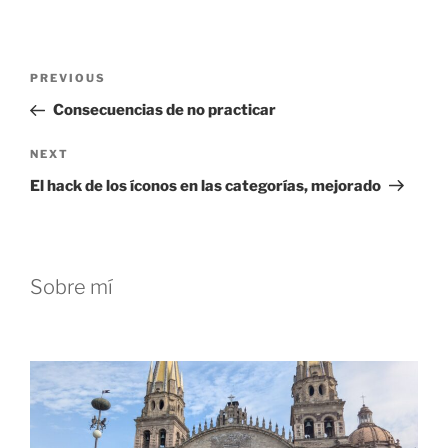
Post
Previous
PREVIOUS
navigation
Post
Consecuencias de no practicar
Next
NEXT
Post
El hack de los íconos en las categorías, mejorado
Sobre mí