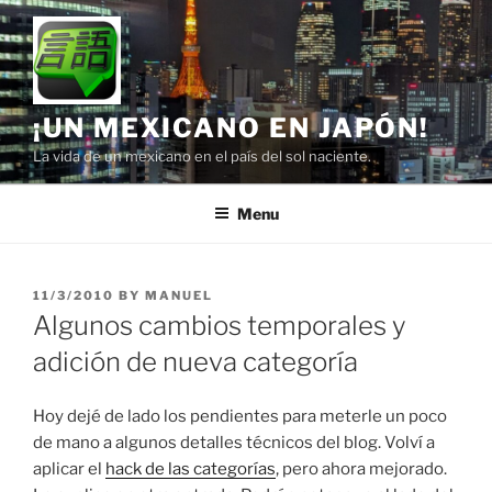
Skip
to
content
¡UN MEXICANO EN JAPÓN!
La vida de un mexicano en el país del sol naciente.
Menu
POSTED
11/3/2010
BY
MANUEL
ON
Algunos cambios temporales y
adición de nueva categoría
Hoy dejé de lado los pendientes para meterle un poco
de mano a algunos detalles técnicos del blog. Volví a
aplicar el
hack de las categorías
, pero ahora mejorado.